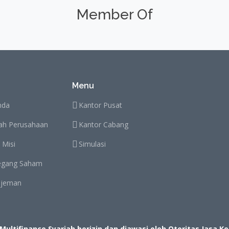
Member Of
Menu
nda
Kantor Pusat
rah Perusahaan
Kantor Cabang
 Misi
Simulasi
gang Saham
jeman
 Multifinance Syariah berizin dan diawasi oleh Otoritas Jasa 