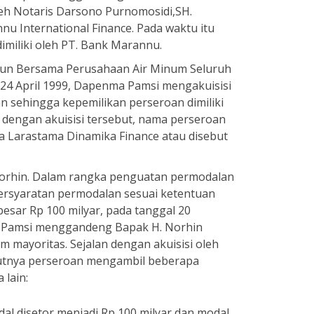
leh Notaris Darsono Purnomosidi,SH.
u International Finance. Pada waktu itu
imiliki oleh PT. Bank Marannu.
siun Bersama Perusahaan Air Minum Seluruh
 24 April 1999, Dapenma Pamsi mengakuisisi
 sehingga kepemilikan perseroan dimiliki
 dengan akuisisi tersebut, nama perseroan
ta Larastama Dinamika Finance atau disebut
 Norhin. Dalam rangka penguatan permodalan
rsyaratan permodalan sesuai ketentuan
sar Rp 100 milyar, pada tanggal 20
 Pamsi menggandeng Bapak H. Norhin
mayoritas. Sejalan dengan akuisisi oleh
jutnya perseroan mengambil beberapa
 lain:
al disetor menjadi Rp 100 milyar dan modal