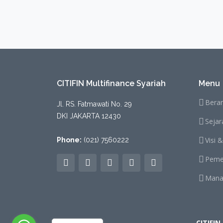
CITIFIN Multifinance Syariah
Menu
Bera
Jl. RS. Fatmawati No. 29
DKI JAKARTA 12430
Seja
Visi &
Phone:
(021) 7560222
Peme
Mana
CITIFIN