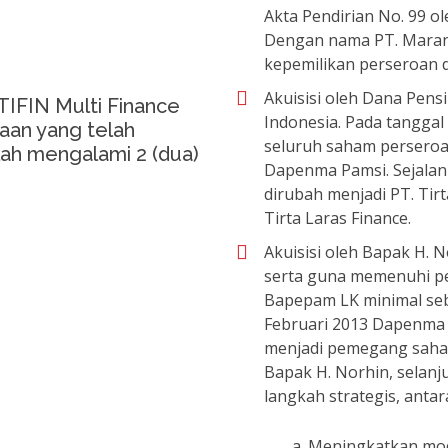
Akta Pendirian No. 99 o
Dengan nama PT. Marann
kepemilikan perseroan d
Akuisisi oleh Dana Pen
ITIFIN Multi Finance
Indonesia. Pada tanggal
aan yang telah
seluruh saham perseroan
lah mengalami 2 (dua)
Dapenma Pamsi. Sejalan
dirubah menjadi PT. Tir
Tirta Laras Finance.
Akuisisi oleh Bapak H.
serta guna memenuhi pe
Bapepam LK minimal sebe
Februari 2013 Dapenma
menjadi pemegang saham 
Bapak H. Norhin, selan
langkah strategis, antara
a. Meningkatkan mod