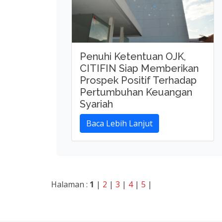
Penuhi Ketentuan OJK,
CITIFIN Siap Memberikan
Prospek Positif Terhadap
Pertumbuhan Keuangan
Syariah
Baca Lebih Lanjut
Halaman :
1
|
2
|
3
|
4
|
5
|