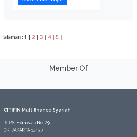
Baca Lebih Lanjut
Halaman :
1
|
2
|
3
|
4
|
5
|
Member Of
CITIFIN Multifinance Syariah
Jl. RS. Fatmawati No. 29
DKI JAKARTA 12430