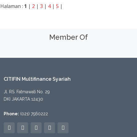
Halaman :
1
|
2
|
3
|
4
|
5
|
Member Of
CITIFIN Multifinance Syariah
Jl. RS. Fatmawati No. 29
DKI JAKARTA 12430
Phone:
(021) 7560222