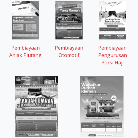
Pembiayaan
Pembiayaan
Pembiayaan
Otomotif
Anjak Piutang
Pengurusan
Porsi Haji