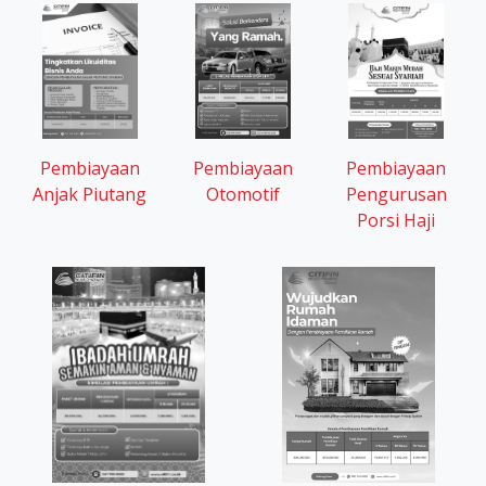
Pembiayaan
Pembiayaan
Pembiayaan
Otomotif
Anjak Piutang
Pengurusan
Porsi Haji